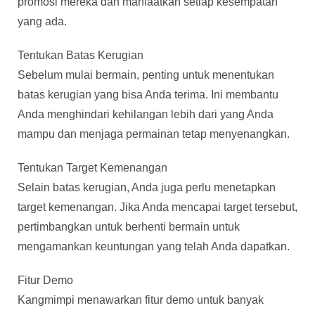
promosi mereka dan manfaatkan setiap kesempatan
yang ada.
Tentukan Batas Kerugian
Sebelum mulai bermain, penting untuk menentukan
batas kerugian yang bisa Anda terima. Ini membantu
Anda menghindari kehilangan lebih dari yang Anda
mampu dan menjaga permainan tetap menyenangkan.
Tentukan Target Kemenangan
Selain batas kerugian, Anda juga perlu menetapkan
target kemenangan. Jika Anda mencapai target tersebut,
pertimbangkan untuk berhenti bermain untuk
mengamankan keuntungan yang telah Anda dapatkan.
Fitur Demo
Kangmimpi menawarkan fitur demo untuk banyak