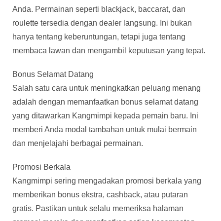
Anda. Permainan seperti blackjack, baccarat, dan
roulette tersedia dengan dealer langsung. Ini bukan
hanya tentang keberuntungan, tetapi juga tentang
membaca lawan dan mengambil keputusan yang tepat.
Bonus Selamat Datang
Salah satu cara untuk meningkatkan peluang menang
adalah dengan memanfaatkan bonus selamat datang
yang ditawarkan Kangmimpi kepada pemain baru. Ini
memberi Anda modal tambahan untuk mulai bermain
dan menjelajahi berbagai permainan.
Promosi Berkala
Kangmimpi sering mengadakan promosi berkala yang
memberikan bonus ekstra, cashback, atau putaran
gratis. Pastikan untuk selalu memeriksa halaman