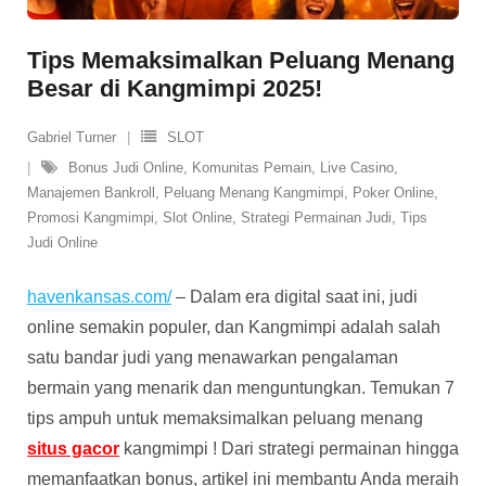
Tips Memaksimalkan Peluang Menang
Besar di Kangmimpi 2025!
Gabriel Turner
SLOT
Bonus Judi Online
,
Komunitas Pemain
,
Live Casino
,
Manajemen Bankroll
,
Peluang Menang Kangmimpi
,
Poker Online
,
Promosi Kangmimpi
,
Slot Online
,
Strategi Permainan Judi
,
Tips
Judi Online
havenkansas.com/
– Dalam era digital saat ini, judi
online semakin populer, dan Kangmimpi adalah salah
satu bandar judi yang menawarkan pengalaman
bermain yang menarik dan menguntungkan. Temukan 7
tips ampuh untuk memaksimalkan peluang menang
situs gacor
kangmimpi ! Dari strategi permainan hingga
memanfaatkan bonus, artikel ini membantu Anda meraih