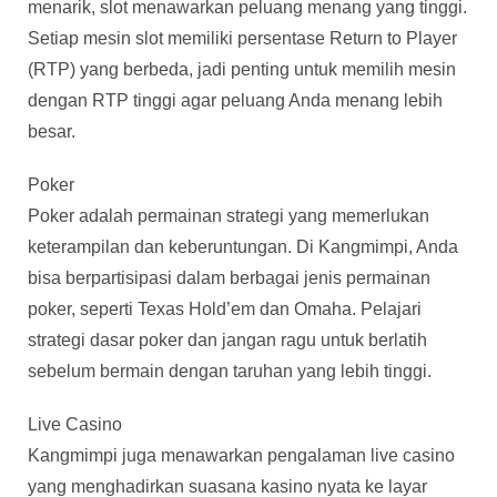
menarik, slot menawarkan peluang menang yang tinggi.
Setiap mesin slot memiliki persentase Return to Player
(RTP) yang berbeda, jadi penting untuk memilih mesin
dengan RTP tinggi agar peluang Anda menang lebih
besar.
Poker
Poker adalah permainan strategi yang memerlukan
keterampilan dan keberuntungan. Di Kangmimpi, Anda
bisa berpartisipasi dalam berbagai jenis permainan
poker, seperti Texas Hold’em dan Omaha. Pelajari
strategi dasar poker dan jangan ragu untuk berlatih
sebelum bermain dengan taruhan yang lebih tinggi.
Live Casino
Kangmimpi juga menawarkan pengalaman live casino
yang menghadirkan suasana kasino nyata ke layar