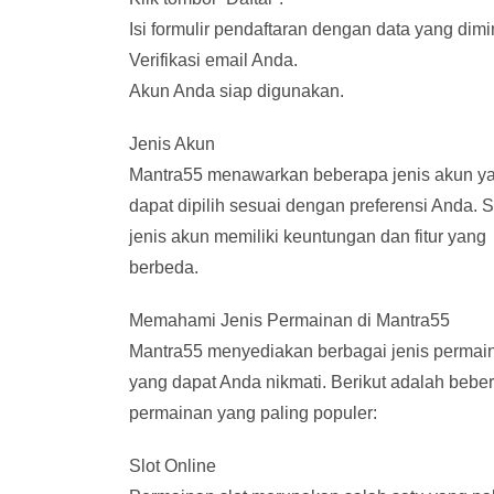
Isi formulir pendaftaran dengan data yang dimi
Verifikasi email Anda.
Akun Anda siap digunakan.
Jenis Akun
Mantra55 menawarkan beberapa jenis akun y
dapat dipilih sesuai dengan preferensi Anda. S
jenis akun memiliki keuntungan dan fitur yang
berbeda.
Memahami Jenis Permainan di Mantra55
Mantra55 menyediakan berbagai jenis permai
yang dapat Anda nikmati. Berikut adalah bebe
permainan yang paling populer:
Slot Online