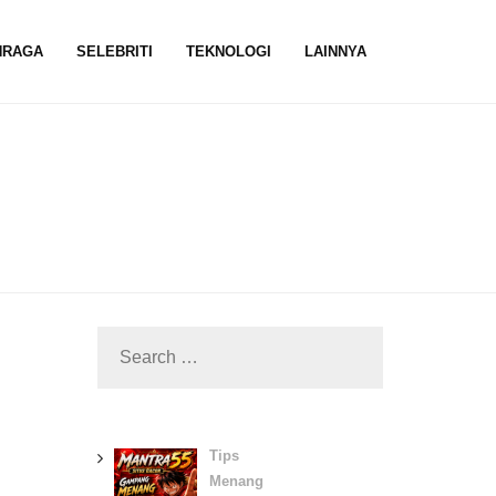
HRAGA
SELEBRITI
TEKNOLOGI
LAINNYA
Tips
Menang