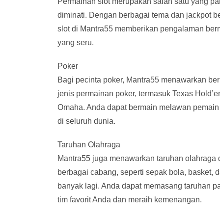
Permainan slot merupakan salah satu yang pa
diminati. Dengan berbagai tema dan jackpot be
slot di Mantra55 memberikan pengalaman ber
yang seru.
Poker
Bagi pecinta poker, Mantra55 menawarkan be
jenis permainan poker, termasuk Texas Hold’
Omaha. Anda dapat bermain melawan pemain 
di seluruh dunia.
Taruhan Olahraga
Mantra55 juga menawarkan taruhan olahraga 
berbagai cabang, seperti sepak bola, basket, 
banyak lagi. Anda dapat memasang taruhan p
tim favorit Anda dan meraih kemenangan.