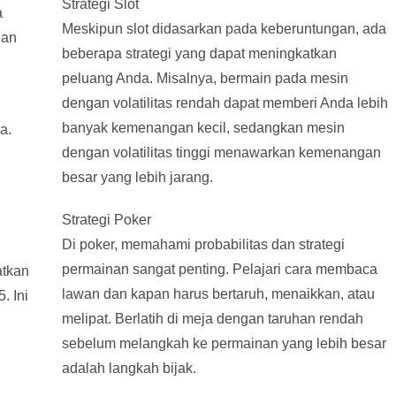
Strategi Slot
a
Meskipun slot didasarkan pada keberuntungan, ada
ian
beberapa strategi yang dapat meningkatkan
peluang Anda. Misalnya, bermain pada mesin
dengan volatilitas rendah dapat memberi Anda lebih
banyak kemenangan kecil, sedangkan mesin
a.
dengan volatilitas tinggi menawarkan kemenangan
besar yang lebih jarang.
Strategi Poker
Di poker, memahami probabilitas dan strategi
permainan sangat penting. Pelajari cara membaca
atkan
lawan dan kapan harus bertaruh, menaikkan, atau
. Ini
melipat. Berlatih di meja dengan taruhan rendah
sebelum melangkah ke permainan yang lebih besar
adalah langkah bijak.