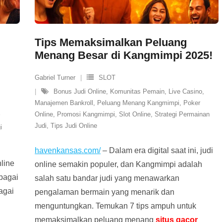
Tips Memaksimalkan Peluang
Menang Besar di Kangmimpi 2025!
Gabriel Turner
SLOT
Bonus Judi Online
,
Komunitas Pemain
,
Live Casino
,
Manajemen Bankroll
,
Peluang Menang Kangmimpi
,
Poker
Online
,
Promosi Kangmimpi
,
Slot Online
,
Strategi Permainan
Judi
,
Tips Judi Online
i
havenkansas.com/
– Dalam era digital saat ini, judi
line
online semakin populer, dan Kangmimpi adalah
bagai
salah satu bandar judi yang menawarkan
agai
pengalaman bermain yang menarik dan
menguntungkan. Temukan 7 tips ampuh untuk
memaksimalkan peluang menang
situs gacor