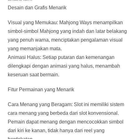
Desain dan Grafis Menarik
Visual yang Memukau: Mahjong Ways menampilkan
simbol-simbol Mahjong yang indah dan latar belakang
yang penuh warna, menciptakan pengalaman visual
yang memanjakan mata.
Animasi Halus: Setiap putaran dan kemenangan
dilengkapi dengan animasi yang halus, menambah
keseruan saat bermain.
Fitur Permainan yang Menarik
Cara Menang yang Beragam: Slot ini memiliki sistem
cara menang yang berbeda dari slot konvensional.
Pemain dapat menang dengan mencocokkan simbol
dari kiri ke kanan, tidak hanya dari reel yang