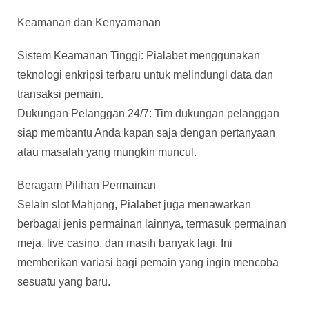
Keamanan dan Kenyamanan
Sistem Keamanan Tinggi: Pialabet menggunakan
teknologi enkripsi terbaru untuk melindungi data dan
transaksi pemain.
Dukungan Pelanggan 24/7: Tim dukungan pelanggan
siap membantu Anda kapan saja dengan pertanyaan
atau masalah yang mungkin muncul.
Beragam Pilihan Permainan
Selain slot Mahjong, Pialabet juga menawarkan
berbagai jenis permainan lainnya, termasuk permainan
meja, live casino, dan masih banyak lagi. Ini
memberikan variasi bagi pemain yang ingin mencoba
sesuatu yang baru.