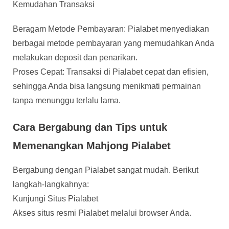
Kemudahan Transaksi
Beragam Metode Pembayaran: Pialabet menyediakan
berbagai metode pembayaran yang memudahkan Anda
melakukan deposit dan penarikan.
Proses Cepat: Transaksi di Pialabet cepat dan efisien,
sehingga Anda bisa langsung menikmati permainan
tanpa menunggu terlalu lama.
Cara Bergabung dan Tips untuk
Memenangkan Mahjong Pialabet
Bergabung dengan Pialabet sangat mudah. Berikut
langkah-langkahnya:
Kunjungi Situs Pialabet
Akses situs resmi Pialabet melalui browser Anda.