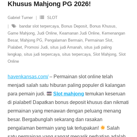
Khusus Mahjong PG 2026!
Gabriel Turner
SLOT
bandar slot terpercaya
,
Bonus Deposit
,
Bonus Khusus
,
Game Mahjong
,
Judi Online
,
Keamanan Judi Online
,
Kemenangan
Besar
,
Mahjong PG
,
Pengalaman Bermain
,
Permainan Slot
,
Pialabet
,
Promosi Judi
,
situs judi Amanah
,
situs judi paling
lengkap
,
situs judi terpercaya
,
situs terpercaya
,
Slot Mahjong
,
Slot
Online
havenkansas.com/
– Permainan slot online telah
menjadi salah satu hiburan paling populer di kalangan
para pemain judi.
Slot mahjong
temukan keseruan
di pialabet! Dapatkan bonus deposit khusus dan nikmati
permainan yang menawan dengan peluang menang
besar. Bergabunglah sekarang dan rasakan
pengalaman bermain yang tak terlupakan!
Salah
satu permainan yang sangat menarik perhatian adalah