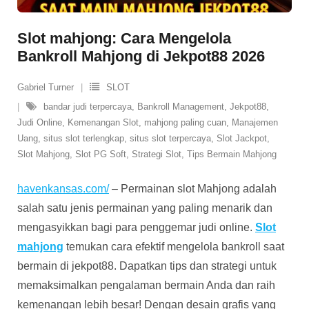
Slot mahjong: Cara Mengelola
Bankroll Mahjong di Jekpot88 2026
Gabriel Turner
SLOT
bandar judi terpercaya
,
Bankroll Management
,
Jekpot88
,
Judi Online
,
Kemenangan Slot
,
mahjong paling cuan
,
Manajemen
Uang
,
situs slot terlengkap
,
situs slot terpercaya
,
Slot Jackpot
,
Slot Mahjong
,
Slot PG Soft
,
Strategi Slot
,
Tips Bermain Mahjong
havenkansas.com/
– Permainan slot Mahjong adalah
salah satu jenis permainan yang paling menarik dan
mengasyikkan bagi para penggemar judi online.
Slot
mahjong
temukan cara efektif mengelola bankroll saat
bermain di jekpot88. Dapatkan tips dan strategi untuk
memaksimalkan pengalaman bermain Anda dan raih
kemenangan lebih besar! Dengan desain grafis yang