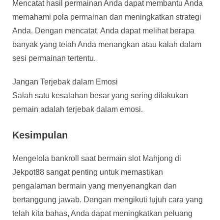
Mencatat hasil permainan Anda dapat membantu Anda
memahami pola permainan dan meningkatkan strategi
Anda. Dengan mencatat, Anda dapat melihat berapa
banyak yang telah Anda menangkan atau kalah dalam
sesi permainan tertentu.
Jangan Terjebak dalam Emosi
Salah satu kesalahan besar yang sering dilakukan
pemain adalah terjebak dalam emosi.
Kesimpulan
Mengelola bankroll saat bermain slot Mahjong di
Jekpot88 sangat penting untuk memastikan
pengalaman bermain yang menyenangkan dan
bertanggung jawab. Dengan mengikuti tujuh cara yang
telah kita bahas, Anda dapat meningkatkan peluang