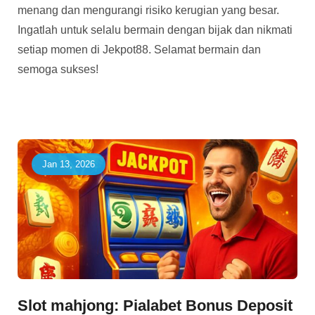
menang dan mengurangi risiko kerugian yang besar.
Ingatlah untuk selalu bermain dengan bijak dan nikmati
setiap momen di Jekpot88. Selamat bermain dan
semoga sukses!
Jan 13, 2026
Slot mahjong: Pialabet Bonus Deposit