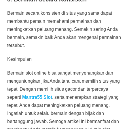
Bermain secara konsisten di situs yang sama dapat
membantu pemain memahami permainan dan
meningkatkan peluang menang. Semakin sering Anda
bermain, semakin baik Anda akan mengenal permainan
tersebut.
Kesimpulan
Bermain slot online bisa sangat menyenangkan dan
menguntungkan jika Anda tahu cara memilih situs yang
tepat. Dengan memilih situs gacor dan terpercaya
seperti
Mantra55 Slot
, serta menerapkan strategi yang
tepat, Anda dapat meningkatkan peluang menang.
Ingatlah untuk selalu bermain dengan bijak dan
bertanggung jawab. Semoga artikel ini bermanfaat dan