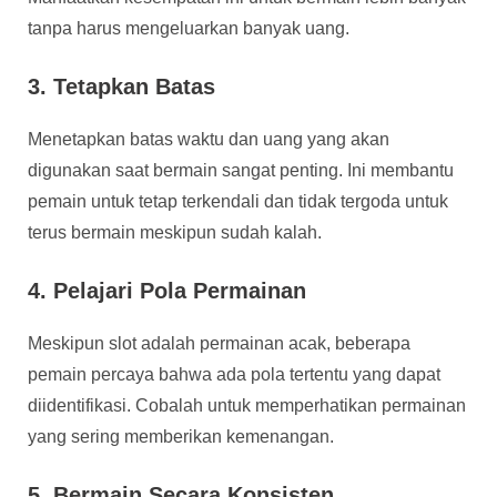
tanpa harus mengeluarkan banyak uang.
3. Tetapkan Batas
Menetapkan batas waktu dan uang yang akan
digunakan saat bermain sangat penting. Ini membantu
pemain untuk tetap terkendali dan tidak tergoda untuk
terus bermain meskipun sudah kalah.
4. Pelajari Pola Permainan
Meskipun slot adalah permainan acak, beberapa
pemain percaya bahwa ada pola tertentu yang dapat
diidentifikasi. Cobalah untuk memperhatikan permainan
yang sering memberikan kemenangan.
5. Bermain Secara Konsisten