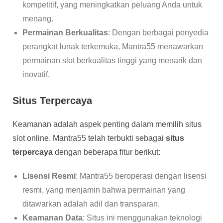
kompetitif, yang meningkatkan peluang Anda untuk
menang.
Permainan Berkualitas
: Dengan berbagai penyedia
perangkat lunak terkemuka, Mantra55 menawarkan
permainan slot berkualitas tinggi yang menarik dan
inovatif.
Situs Terpercaya
Keamanan adalah aspek penting dalam memilih situs
slot online. Mantra55 telah terbukti sebagai
situs
terpercaya
dengan beberapa fitur berikut:
Lisensi Resmi
: Mantra55 beroperasi dengan lisensi
resmi, yang menjamin bahwa permainan yang
ditawarkan adalah adil dan transparan.
Keamanan Data
: Situs ini menggunakan teknologi